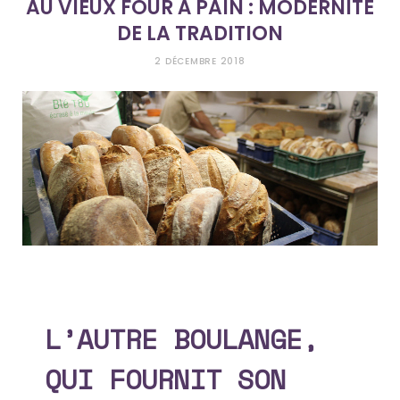
AU VIEUX FOUR À PAIN : MODERNITÉ
DE LA TRADITION
e
t
k
2 DÉCEMBRE 2018
b
a
e
o
g
d
o
r
I
k
a
n
m
L’AUTRE BOULANGE,
QUI FOURNIT SON