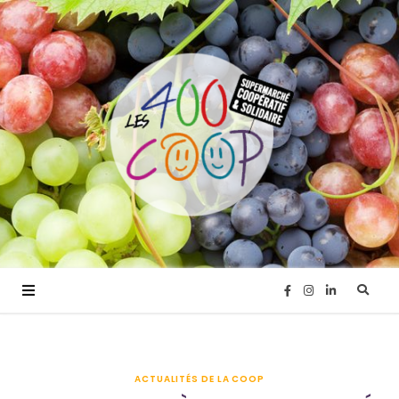
F
I
L
a
n
i
ACTUALITÉS DE LA COOP
c
s
n