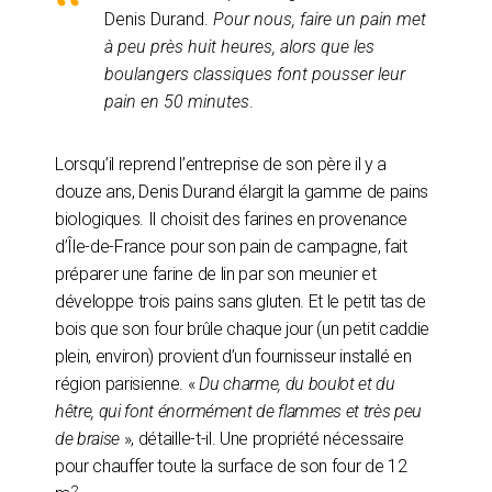
Denis Durand.
Pour nous, faire un pain met
à peu près huit heures, alors que les
boulangers classiques font pousser leur
pain en 50 minutes
.
Lorsqu’il reprend l’entreprise de son père il y a
douze ans, Denis Durand élargit la gamme de pains
biologiques. Il choisit des farines en provenance
d’Île-de-France pour son pain de campagne, fait
préparer une farine de lin par son meunier et
développe trois pains sans gluten. Et le petit tas de
bois que son four brûle chaque jour (un petit caddie
plein, environ) provient d’un fournisseur installé en
région parisienne. «
Du charme, du boulot et du
hêtre, qui font énormément de flammes et très peu
de braise
», détaille-t-il. Une propriété nécessaire
pour chauffer toute la surface de son four de 12
2